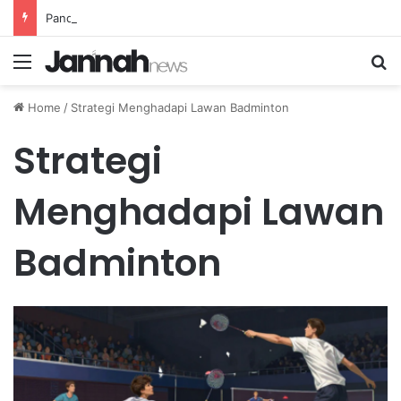
Panduan Memilih Sumber Protein Nabati Terbaik untuk Diet Vegetarian Sehat dan Bergizi
Menu
Se
Home
/
Strategi Menghadapi Lawan Badminton
Strategi
Menghadapi Lawan
Badminton