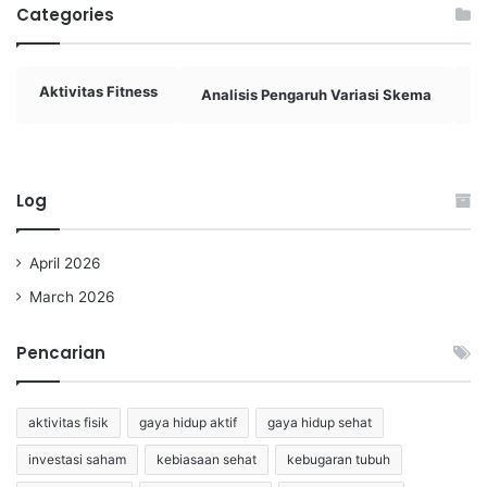
Categories
Aktivitas Fitness
Analisis Pengaruh Variasi Skema
A
Log
April 2026
March 2026
Pencarian
aktivitas fisik
gaya hidup aktif
gaya hidup sehat
investasi saham
kebiasaan sehat
kebugaran tubuh