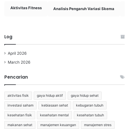
Aktivitas Fitness
Analisis Pengaruh Variasi Skema
A
Log
April 2026
March 2026
Pencarian
aktivitas fisik
gaya hidup aktif
gaya hidup sehat
investasi saham
kebiasaan sehat
kebugaran tubuh
kesehatan fisik
kesehatan mental
kesehatan tubuh
makanan sehat
manajemen keuangan
manajemen stres