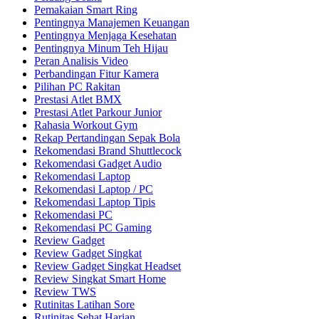
Pemakaian Smart Ring
Pentingnya Manajemen Keuangan
Pentingnya Menjaga Kesehatan
Pentingnya Minum Teh Hijau
Peran Analisis Video
Perbandingan Fitur Kamera
Pilihan PC Rakitan
Prestasi Atlet BMX
Prestasi Atlet Parkour Junior
Rahasia Workout Gym
Rekap Pertandingan Sepak Bola
Rekomendasi Brand Shuttlecock
Rekomendasi Gadget Audio
Rekomendasi Laptop
Rekomendasi Laptop / PC
Rekomendasi Laptop Tipis
Rekomendasi PC
Rekomendasi PC Gaming
Review Gadget
Review Gadget Singkat
Review Gadget Singkat Headset
Review Singkat Smart Home
Review TWS
Rutinitas Latihan Sore
Rutinitas Sehat Harian