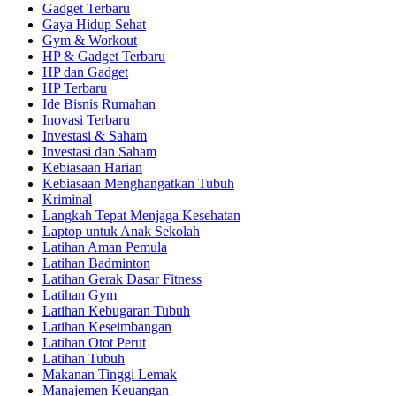
Gadget Terbaru
Gaya Hidup Sehat
Gym & Workout
HP & Gadget Terbaru
HP dan Gadget
HP Terbaru
Ide Bisnis Rumahan
Inovasi Terbaru
Investasi & Saham
Investasi dan Saham
Kebiasaan Harian
Kebiasaan Menghangatkan Tubuh
Kriminal
Langkah Tepat Menjaga Kesehatan
Laptop untuk Anak Sekolah
Latihan Aman Pemula
Latihan Badminton
Latihan Gerak Dasar Fitness
Latihan Gym
Latihan Kebugaran Tubuh
Latihan Keseimbangan
Latihan Otot Perut
Latihan Tubuh
Makanan Tinggi Lemak
Manajemen Keuangan