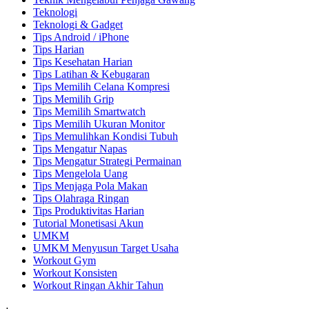
Teknologi
Teknologi & Gadget
Tips Android / iPhone
Tips Harian
Tips Kesehatan Harian
Tips Latihan & Kebugaran
Tips Memilih Celana Kompresi
Tips Memilih Grip
Tips Memilih Smartwatch
Tips Memilih Ukuran Monitor
Tips Memulihkan Kondisi Tubuh
Tips Mengatur Napas
Tips Mengatur Strategi Permainan
Tips Mengelola Uang
Tips Menjaga Pola Makan
Tips Olahraga Ringan
Tips Produktivitas Harian
Tutorial Monetisasi Akun
UMKM
UMKM Menyusun Target Usaha
Workout Gym
Workout Konsisten
Workout Ringan Akhir Tahun