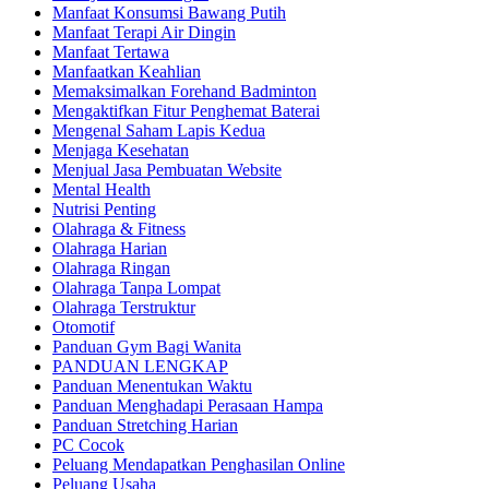
Manfaat Konsumsi Bawang Putih
Manfaat Terapi Air Dingin
Manfaat Tertawa
Manfaatkan Keahlian
Memaksimalkan Forehand Badminton
Mengaktifkan Fitur Penghemat Baterai
Mengenal Saham Lapis Kedua
Menjaga Kesehatan
Menjual Jasa Pembuatan Website
Mental Health
Nutrisi Penting
Olahraga & Fitness
Olahraga Harian
Olahraga Ringan
Olahraga Tanpa Lompat
Olahraga Terstruktur
Otomotif
Panduan Gym Bagi Wanita
PANDUAN LENGKAP
Panduan Menentukan Waktu
Panduan Menghadapi Perasaan Hampa
Panduan Stretching Harian
PC Cocok
Peluang Mendapatkan Penghasilan Online
Peluang Usaha