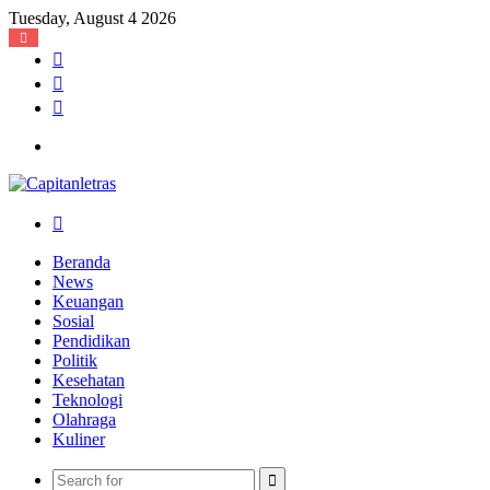
Tuesday, August 4 2026
Log
In
Random
Article
Sidebar
Menu
Search
for
Beranda
News
Keuangan
Sosial
Pendidikan
Politik
Kesehatan
Teknologi
Olahraga
Kuliner