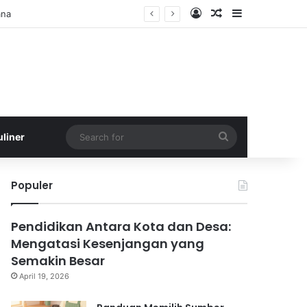
Log In
Random Article
Sidebar
ana
Search
uliner
for
Populer
Pendidikan Antara Kota dan Desa:
Mengatasi Kesenjangan yang
Semakin Besar
April 19, 2026