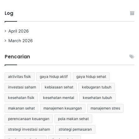
Log
April 2026
March 2026
Pencarian
aktivitas fisik
gaya hidup aktif
gaya hidup sehat
investasi saham
kebiasaan sehat
kebugaran tubuh
kesehatan fisik
kesehatan mental
kesehatan tubuh
makanan sehat
manajemen keuangan
manajemen stres
perencanaan keuangan
pola makan sehat
strategi investasi saham
strategi pemasaran