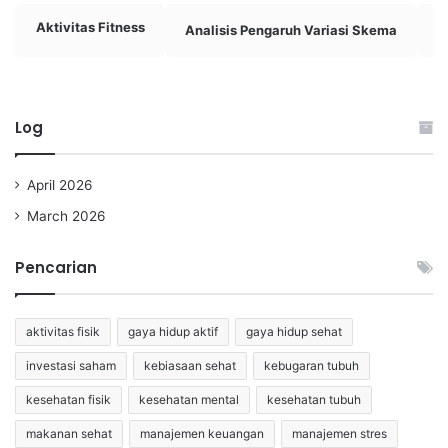
Aktivitas Fitness
Analisis Pengaruh Variasi Skema
A
Log
April 2026
March 2026
Pencarian
aktivitas fisik
gaya hidup aktif
gaya hidup sehat
investasi saham
kebiasaan sehat
kebugaran tubuh
kesehatan fisik
kesehatan mental
kesehatan tubuh
makanan sehat
manajemen keuangan
manajemen stres