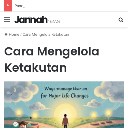
Panduan Memilih Sumber Protein Nabati Terbaik untuk Diet Vegetarian Sehat dan Bergizi
Menu
Se
Home
/
Cara Mengelola Ketakutan
Cara Mengelola
Ketakutan