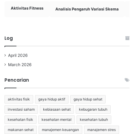
Aktivitas Fitness
Analisis Pengaruh Variasi Skema
A
Log
April 2026
March 2026
Pencarian
aktivitas fisik
gaya hidup aktif
gaya hidup sehat
investasi saham
kebiasaan sehat
kebugaran tubuh
kesehatan fisik
kesehatan mental
kesehatan tubuh
makanan sehat
manajemen keuangan
manajemen stres