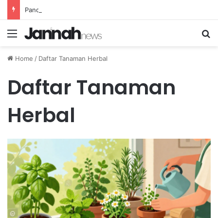
Panduan Memilih Sumber Protein Nabati Terbaik untuk Diet Vegetarian Sehat dan Bergizi
Menu
Se
Home
/
Daftar Tanaman Herbal
Daftar Tanaman
Herbal