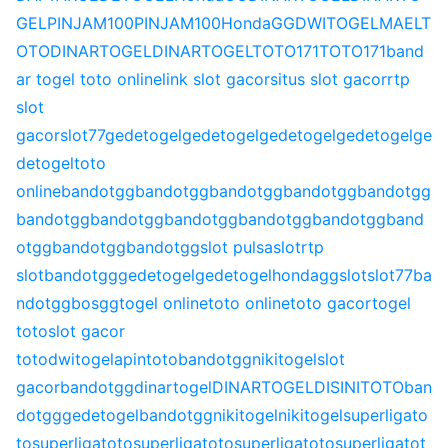
GEL
PINJAM100
PINJAM100
HondaGG
DWITOGEL
MAELT
OTO
DINARTOGEL
DINARTOGEL
TOTO171
TOTO171
band
ar togel toto online
link slot gacor
situs slot gacor
rtp
slot
gacor
slot77
gedetogel
gedetogel
gedetogel
gedetogel
ge
detogel
toto
online
bandotgg
bandotgg
bandotgg
bandotgg
bandotgg
bandotgg
bandotgg
bandotgg
bandotgg
bandotgg
band
otgg
bandotgg
bandotgg
slot pulsa
slot
rtp
slot
bandotgg
gedetogel
gedetogel
hondagg
slot
slot77
ba
ndotgg
bosgg
togel online
toto online
toto gacor
togel
toto
slot gacor
toto
dwitogel
apintoto
bandotgg
nikitogel
slot
gacor
bandotgg
dinartogel
DINARTOGEL
DISINITOTO
ban
dotgg
gedetogel
bandotgg
nikitogel
nikitogel
superligato
to
superligatoto
superligatoto
superligatoto
superligatot