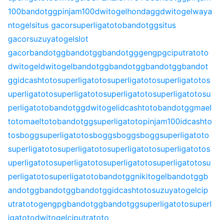
100
bandotgg
pinjam100
dwitogel
hondagg
dwitogel
waya
ntogel
situs gacor
superligatoto
bandotgg
situs
gacor
suzuyatogel
slot
gacor
bandotgg
bandotgg
bandotgg
gengpg
ciputratoto
dwitogel
dwitogel
bandotgg
bandotgg
bandotgg
bandot
gg
idcashtoto
superligatoto
superligatoto
superligatoto
s
uperligatoto
superligatoto
superligatoto
superligatoto
su
perligatoto
bandotgg
dwitogel
idcashtoto
bandotgg
mael
toto
maeltoto
bandotgg
superligatoto
pinjam100
idcashto
to
sbogg
superligatoto
sbogg
sbogg
sbogg
superligatoto
superligatoto
superligatoto
superligatoto
superligatoto
s
uperligatoto
superligatoto
superligatoto
superligatoto
su
perligatoto
superligatoto
bandotgg
nikitogel
bandotgg
b
andotgg
bandotgg
bandotgg
idcashtoto
suzuyatogel
cip
utratoto
gengpg
bandotgg
bandotgg
superligatoto
superl
igatoto
dwitogel
ciputratoto