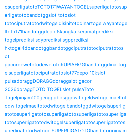
o
superligatoto
TOTO171
WAYANTOGEL
superligatoto
sup
erligatoto
bandotgg
slot toto
slot
toto
ciputratoto
dwitogel
disinitoto
dinartogel
wayantoge
l
toto171
bandotgg
depo 5k
angka keramat
prediksi
togel
prediksi sdy
prediksi sgp
prediksi
hk
togel4d
bandotgg
bandotgg
ciputratoto
ciputratoto
sl
ot
gacor
dewetoto
dewetoto
RUPIAHGG
bandotgg
dinartog
el
superligatoto
ciputratoto
slot77
depo 10k
slot
pulsa
doragg
DORAGG
doragg
slot gacor
2026
doragg
TOTO TOGEL
slot pulsa
Toto
Togel
pinjam100
gengpg
bosgg
dwitogel
dwitogel
maeltot
o
dwitogel
maeltoto
dwitogel
bandotgg
dwitogel
superlig
atoto
superligatoto
superligatoto
superligatoto
superliga
toto
superligatoto
dwitogel
superligatoto
superligatoto
s
uperligatoto
dwitogel
SUPERLIGATOTO
bandotgg
pinjam