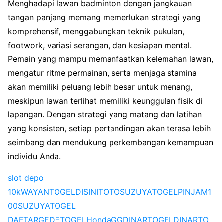
Menghadapi lawan badminton dengan jangkauan
tangan panjang memang memerlukan strategi yang
komprehensif, menggabungkan teknik pukulan,
footwork, variasi serangan, dan kesiapan mental.
Pemain yang mampu memanfaatkan kelemahan lawan,
mengatur ritme permainan, serta menjaga stamina
akan memiliki peluang lebih besar untuk menang,
meskipun lawan terlihat memiliki keunggulan fisik di
lapangan. Dengan strategi yang matang dan latihan
yang konsisten, setiap pertandingan akan terasa lebih
seimbang dan mendukung perkembangan kemampuan
individu Anda.
slot depo
10k
WAYANTOGEL
DISINITOTO
SUZUYATOGEL
PINJAM1
00
SUZUYATOGEL
DAFTAR
GEDETOGEL
HondaGG
DINARTOGEL
DINARTO