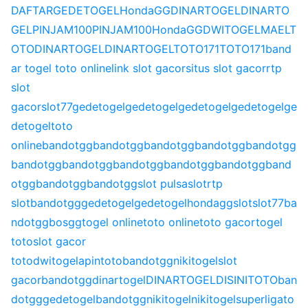
DAFTAR
GEDETOGEL
HondaGG
DINARTOGEL
DINARTO
GEL
PINJAM100
PINJAM100
HondaGG
DWITOGEL
MAELT
OTO
DINARTOGEL
DINARTOGEL
TOTO171
TOTO171
band
ar togel toto online
link slot gacor
situs slot gacor
rtp
slot
gacor
slot77
gedetogel
gedetogel
gedetogel
gedetogel
ge
detogel
toto
online
bandotgg
bandotgg
bandotgg
bandotgg
bandotgg
bandotgg
bandotgg
bandotgg
bandotgg
bandotgg
band
otgg
bandotgg
bandotgg
slot pulsa
slot
rtp
slot
bandotgg
gedetogel
gedetogel
hondagg
slot
slot77
ba
ndotgg
bosgg
togel online
toto online
toto gacor
togel
toto
slot gacor
toto
dwitogel
apintoto
bandotgg
nikitogel
slot
gacor
bandotgg
dinartogel
DINARTOGEL
DISINITOTO
ban
dotgg
gedetogel
bandotgg
nikitogel
nikitogel
superligato