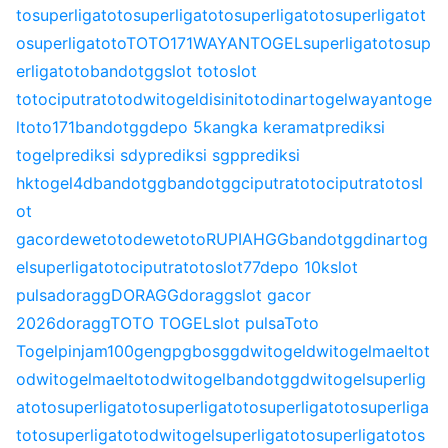
to
superligatoto
superligatoto
superligatoto
superligatot
o
superligatoto
TOTO171
WAYANTOGEL
superligatoto
sup
erligatoto
bandotgg
slot toto
slot
toto
ciputratoto
dwitogel
disinitoto
dinartogel
wayantoge
l
toto171
bandotgg
depo 5k
angka keramat
prediksi
togel
prediksi sdy
prediksi sgp
prediksi
hk
togel4d
bandotgg
bandotgg
ciputratoto
ciputratoto
sl
ot
gacor
dewetoto
dewetoto
RUPIAHGG
bandotgg
dinartog
el
superligatoto
ciputratoto
slot77
depo 10k
slot
pulsa
doragg
DORAGG
doragg
slot gacor
2026
doragg
TOTO TOGEL
slot pulsa
Toto
Togel
pinjam100
gengpg
bosgg
dwitogel
dwitogel
maeltot
o
dwitogel
maeltoto
dwitogel
bandotgg
dwitogel
superlig
atoto
superligatoto
superligatoto
superligatoto
superliga
toto
superligatoto
dwitogel
superligatoto
superligatoto
s