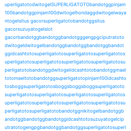
uperligatoto
dwitogel
SUPERLIGATOTO
bandotgg
pinjam
100
bandotgg
pinjam100
dwitogel
hondagg
dwitogel
waya
ntogel
situs gacor
superligatoto
bandotgg
situs
gacor
suzuyatogel
slot
gacor
bandotgg
bandotgg
bandotgg
gengpg
ciputratoto
dwitogel
dwitogel
bandotgg
bandotgg
bandotgg
bandot
gg
idcashtoto
superligatoto
superligatoto
superligatoto
s
uperligatoto
superligatoto
superligatoto
superligatoto
su
perligatoto
bandotgg
dwitogel
idcashtoto
bandotgg
mael
toto
maeltoto
bandotgg
superligatoto
pinjam100
idcashto
to
sbogg
superligatoto
sbogg
sbogg
sbogg
superligatoto
superligatoto
superligatoto
superligatoto
superligatoto
s
uperligatoto
superligatoto
superligatoto
superligatoto
su
perligatoto
superligatoto
bandotgg
nikitogel
bandotgg
b
andotgg
bandotgg
bandotgg
idcashtoto
suzuyatogel
cip
utratoto
gengpg
bandotgg
bandotgg
superligatoto
superl