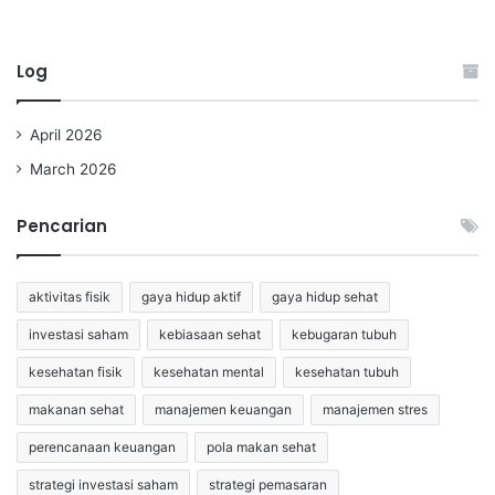
Log
April 2026
March 2026
Pencarian
aktivitas fisik
gaya hidup aktif
gaya hidup sehat
investasi saham
kebiasaan sehat
kebugaran tubuh
kesehatan fisik
kesehatan mental
kesehatan tubuh
makanan sehat
manajemen keuangan
manajemen stres
perencanaan keuangan
pola makan sehat
strategi investasi saham
strategi pemasaran