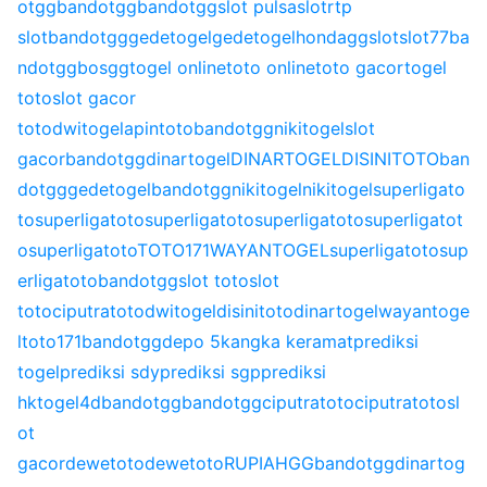
otgg
bandotgg
bandotgg
slot pulsa
slot
rtp
slot
bandotgg
gedetogel
gedetogel
hondagg
slot
slot77
ba
ndotgg
bosgg
togel online
toto online
toto gacor
togel
toto
slot gacor
toto
dwitogel
apintoto
bandotgg
nikitogel
slot
gacor
bandotgg
dinartogel
DINARTOGEL
DISINITOTO
ban
dotgg
gedetogel
bandotgg
nikitogel
nikitogel
superligato
to
superligatoto
superligatoto
superligatoto
superligatot
o
superligatoto
TOTO171
WAYANTOGEL
superligatoto
sup
erligatoto
bandotgg
slot toto
slot
toto
ciputratoto
dwitogel
disinitoto
dinartogel
wayantoge
l
toto171
bandotgg
depo 5k
angka keramat
prediksi
togel
prediksi sdy
prediksi sgp
prediksi
hk
togel4d
bandotgg
bandotgg
ciputratoto
ciputratoto
sl
ot
gacor
dewetoto
dewetoto
RUPIAHGG
bandotgg
dinartog