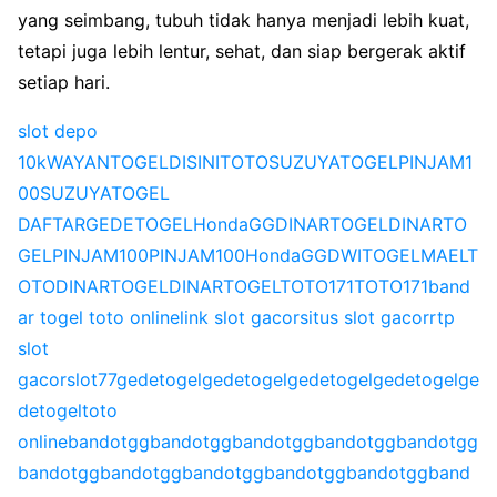
yang seimbang, tubuh tidak hanya menjadi lebih kuat,
tetapi juga lebih lentur, sehat, dan siap bergerak aktif
setiap hari.
slot depo
10k
WAYANTOGEL
DISINITOTO
SUZUYATOGEL
PINJAM1
00
SUZUYATOGEL
DAFTAR
GEDETOGEL
HondaGG
DINARTOGEL
DINARTO
GEL
PINJAM100
PINJAM100
HondaGG
DWITOGEL
MAELT
OTO
DINARTOGEL
DINARTOGEL
TOTO171
TOTO171
band
ar togel toto online
link slot gacor
situs slot gacor
rtp
slot
gacor
slot77
gedetogel
gedetogel
gedetogel
gedetogel
ge
detogel
toto
online
bandotgg
bandotgg
bandotgg
bandotgg
bandotgg
bandotgg
bandotgg
bandotgg
bandotgg
bandotgg
band