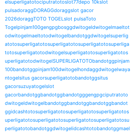
el
superligatoto
ciputratoto
slot77
depo 10k
slot
pulsa
doragg
DORAGG
doragg
slot gacor
2026
doragg
TOTO TOGEL
slot pulsa
Toto
Togel
pinjam100
gengpg
bosgg
dwitogel
dwitogel
maeltot
o
dwitogel
maeltoto
dwitogel
bandotgg
dwitogel
superlig
atoto
superligatoto
superligatoto
superligatoto
superliga
toto
superligatoto
dwitogel
superligatoto
superligatoto
s
uperligatoto
dwitogel
SUPERLIGATOTO
bandotgg
pinjam
100
bandotgg
pinjam100
dwitogel
hondagg
dwitogel
waya
ntogel
situs gacor
superligatoto
bandotgg
situs
gacor
suzuyatogel
slot
gacor
bandotgg
bandotgg
bandotgg
gengpg
ciputratoto
dwitogel
dwitogel
bandotgg
bandotgg
bandotgg
bandot
gg
idcashtoto
superligatoto
superligatoto
superligatoto
s
uperligatoto
superligatoto
superligatoto
superligatoto
su
perligatoto
bandotgg
dwitogel
idcashtoto
bandotgg
mael