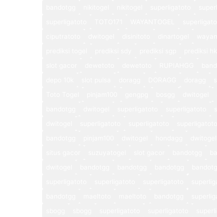
bandotgg
nikitogel
nikitogel
superligatoto
super
superligatoto
TOTO171
WAYANTOGEL
superligat
ciputratoto
dwitogel
disinitoto
dinartogel
wayan
prediksi togel
prediksi sdy
prediksi sgp
prediksi hk
slot gacor
dewetoto
dewetoto
RUPIAHGG
band
depo 10k
slot pulsa
doragg
DORAGG
doragg
s
Toto Togel
pinjam100
gengpg
bosgg
dwitogel
bandotgg
dwitogel
superligatoto
superligatoto
dwitogel
superligatoto
superligatoto
superligatot
bandotgg
pinjam100
dwitogel
hondagg
dwitogel
situs gacor
suzuyatogel
slot gacor
bandotgg
b
dwitogel
bandotgg
bandotgg
bandotgg
bandot
superligatoto
superligatoto
superligatoto
superlig
bandotgg
maeltoto
maeltoto
bandotgg
superlig
sbogg
sbogg
superligatoto
superligatoto
superl