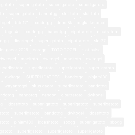
ligatoto
superligatoto
superligatoto
superligatoto
oto
superligatoto
bandotgg
slot toto
slot toto
togel
toto171
bandotgg
depo 5k
angka keramat
togel4d
bandotgg
bandotgg
ciputratoto
ciputratoto
otgg
dinartogel
superligatoto
ciputratoto
slot77
lot gacor 2026
doragg
TOTO TOGEL
slot pulsa
dwitogel
maeltoto
dwitogel
maeltoto
dwitogel
superligatoto
superligatoto
superligatoto
superligatoto
o
dwitogel
SUPERLIGATOTO
bandotgg
pinjam100
wayantogel
situs gacor
superligatoto
bandotgg
andotgg
bandotgg
gengpg
ciputratoto
dwitogel
gg
idcashtoto
superligatoto
superligatoto
superligatoto
atoto
superligatoto
bandotgg
dwitogel
idcashtoto
atoto
pinjam100
idcashtoto
sbogg
superligatoto
sbogg
igatoto
superligatoto
superligatoto
superligatoto