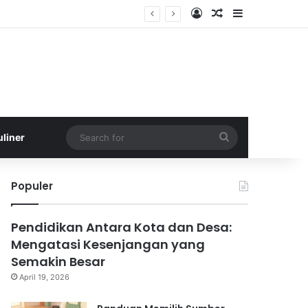
Log In
Random Article
Sidebar
rgizi
Search
uliner
for
Populer
Pendidikan Antara Kota dan Desa:
Mengatasi Kesenjangan yang
Semakin Besar
April 19, 2026