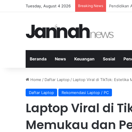
Tuesday, August 4 2026
Breaking News
Panduan Mem
Beranda
News
Keuangan
Sosial
Pen
Home
/
Daftar Laptop
/
Laptop Viral di TikTok: Esteti
Daftar Laptop
Rekomendasi Laptop / PC
Laptop Viral di Ti
Memukau dan Pe