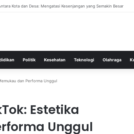
ilih Sumber Protein Nabati Terbaik untuk Diet Vegetarian Sehat dan Be
didikan
Politik
Kesehatan
Teknologi
Olahraga
K
ka Memukau dan Performa Unggul
kTok: Estetika
rforma Unggul