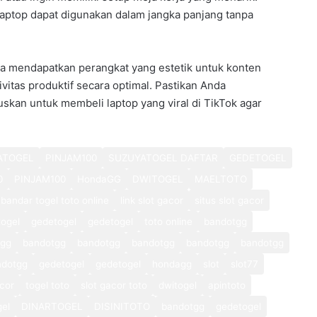
aptop dapat digunakan dalam jangka panjang tanpa
ya mendapatkan perangkat yang estetik untuk konten
itas produktif secara optimal. Pastikan Anda
n untuk membeli laptop yang viral di TikTok agar
ATOGEL
PINJAM100
SUZUYATOGEL DAFTAR
GEDETOGEL
0
PINJAM100
HondaGG
DWITOGEL
MAELTOTO
bandar togel toto online
link slot gacor
situs slot gacor
ogel
gedetogel
gedetogel
toto online
bandotgg
tgg
bandotgg
bandotgg
bandotgg
bandotgg
bandotgg
ndotgg
gedetogel
gedetogel
hondagg
slot
slot77
cor
togel toto
slot gacor toto
dwitogel
apintoto
gel
DINARTOGEL
DISINITOTO
bandotgg
gedetogel