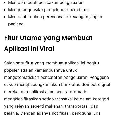
Mempermudah pelacakan pengeluaran
Mengurangi risiko pengeluaran berlebihan
Membantu dalam perencanaan keuangan jangka
panjang
Fitur Utama yang Membuat
Aplikasi Ini Viral
Salah satu fitur yang membuat aplikasi ini begitu
populer adalah kemampuannya untuk
mengotomatiskan pencatatan pengeluaran. Pengguna
cukup menghubungkan akun bank atau dompet digital
mereka, dan aplikasi akan secara otomatis
mengklasifikasikan setiap transaksi ke dalam kategori
yang relevan seperti makanan, transportasi, dan
belanja. Dengan adanya notifikasi, pengguna juga