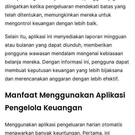
diingatkan ketika pengeluaran mendekati batas yang
telah ditentukan, memungkinkan mereka untuk
mengontrol keuangan dengan lebih baik.
Selain itu, aplikasi ini menyediakan laporan mingguan
atau bulanan yang dapat diunduh, memberikan
pengguna wawasan mendalam mengenai kebiasaan
belanja mereka. Dengan informasi ini, pengguna dapat
membuat keputusan keuangan yang lebih bijaksana
dan merencanakan anggaran dengan lebih efektif.
Manfaat Menggunakan Aplikasi
Pengelola Keuangan
Menggunakan aplikasi pengeluaran harian otomatis
menawarkan banyak keuntungan. Pertama, ini