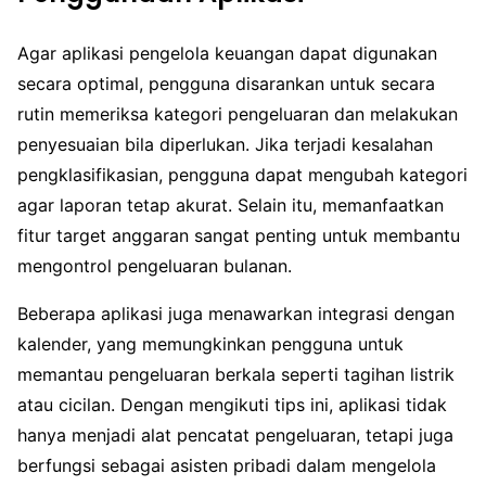
Agar aplikasi pengelola keuangan dapat digunakan
secara optimal, pengguna disarankan untuk secara
rutin memeriksa kategori pengeluaran dan melakukan
penyesuaian bila diperlukan. Jika terjadi kesalahan
pengklasifikasian, pengguna dapat mengubah kategori
agar laporan tetap akurat. Selain itu, memanfaatkan
fitur target anggaran sangat penting untuk membantu
mengontrol pengeluaran bulanan.
Beberapa aplikasi juga menawarkan integrasi dengan
kalender, yang memungkinkan pengguna untuk
memantau pengeluaran berkala seperti tagihan listrik
atau cicilan. Dengan mengikuti tips ini, aplikasi tidak
hanya menjadi alat pencatat pengeluaran, tetapi juga
berfungsi sebagai asisten pribadi dalam mengelola