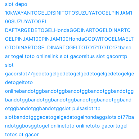
slot depo
10k
WAYANTOGEL
DISINITOTO
SUZUYATOGEL
PINJAM1
00
SUZUYATOGEL
DAFTAR
GEDETOGEL
HondaGG
DINARTOGEL
DINARTO
GEL
PINJAM100
PINJAM100
HondaGG
DWITOGEL
MAELT
OTO
DINARTOGEL
DINARTOGEL
TOTO171
TOTO171
band
ar togel toto online
link slot gacor
situs slot gacor
rtp
slot
gacor
slot77
gedetogel
gedetogel
gedetogel
gedetogel
ge
detogel
toto
online
bandotgg
bandotgg
bandotgg
bandotgg
bandotgg
bandotgg
bandotgg
bandotgg
bandotgg
bandotgg
band
otgg
bandotgg
bandotgg
slot pulsa
slot
rtp
slot
bandotgg
gedetogel
gedetogel
hondagg
slot
slot77
ba
ndotgg
bosgg
togel online
toto online
toto gacor
togel
toto
slot gacor